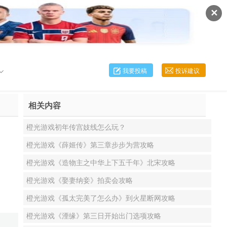
✕
我要投稿
投诉建议
相关内容
橙光游戏初年传宫妓线怎么玩？
橙光游戏《薛姬传》第三章步步为营攻略
橙光游戏《造物主之中华上下五千年》北宋攻略
橙光游戏《娶妻纳妾》拍卖会攻略
橙光游戏《孤太完美了怎么办》到火星断网攻略
橙光游戏《湮缘》第三日开始出门选项攻略