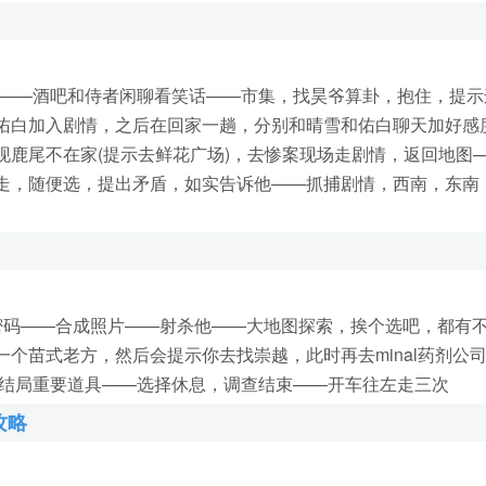
——酒吧和侍者闲聊看笑话——市集，找昊爷算卦，抱住，提示
佑白加入剧情，之后在回家一趟，分别和晴雪和佑白聊天加好感
鹿尾不在家(提示去鲜花广场)，去惨案现场走剧情，返回地图
走，随便选，提出矛盾，如实告诉他——抓捕剧情，西南，东南
密码——合成照片——射杀他——大地图探索，挨个选吧，都有
个苗式老方，然后会提示你去找崇越，此时再去minal药剂公
是结局重要道具——选择休息，调查结束——开车往左走三次
攻略