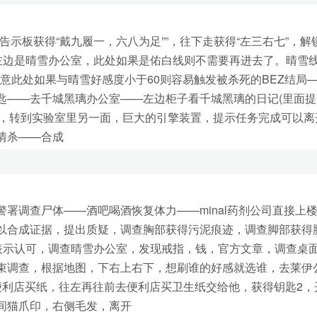
板获得“戴九履一，六八为足””，往下走获得“左三右七”，解
左边是晴雪办公室，此处如果是佑白线则不需要再进去了。晴雪
注意此处如果与晴雪好感度小于60则容易触发被杀死的BEZ结局
匙——去千城黑璃办公室——左边柜子看千城黑璃的日记(里面提
3/3，转到实验室里另一面，巨大的引擎装置，提示任务完成可以离
情杀——合成
调查尸体——酒吧喝酒恢复体力——minal药剂公司直接上
以合成证据，提出质疑，调查胸部获得污泥痕迹，调查脚部获得
表示认可，调查晴雪办公室，发现戒指，钱，官方文章，调查桌
束调查，根据地图，下右上右下，想刷谁的好感就选谁，去莱伊
便利店买纸，往左再往前去便利店买卫生纸交给他，获得钥匙2，
间猫爪印，右侧毛发，离开