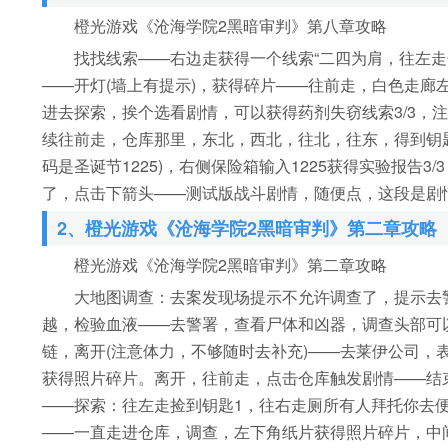
橙光游戏《沧海学院2黑暗审判》第八章攻略
找找线索——右边走获得一个线索“二四为肩，往左走告示
——开灯(墙上有提示)，获得碎片——往前走，白色走廊
进去探索，挨个选看剧情，可以获得药剂失窃线索3/3，
续往前走，仓库那里，东北，西北，往北，往东，得到钥
码是圣诞节1225)，右侧保险箱输入1225获得实验报告
了，点击下箭头——测试版战斗剧情，随便点，这段是剧
2、橙光游戏《沧海学院2黑暗审判》第二章攻略
橙光游戏《沧海学院2黑暗审判》第二章攻略
大地图调查：去案发现场提示不允许调查了，提示去警署
越，检验血液——去警署，查看尸体和凶器，调查头部可
链，离开(注意体力，不够随时去补充)——去莱伊公司，
获得照片碎片。离开，往前走，点击仓库触发剧情——结
——探索：往左走捡到钥匙1，往右走厕所有人拜托你去
——一直走进仓库，调查，左下角纸片获得照片碎片，中