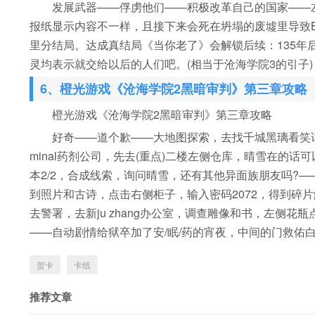
发展武器——俘虏他们——积极改革自己的国家——左
报纸显示内容不一样，且接下来会死在坍塌的废墟里导致
里分结局。达成真结局《当你老了》会解锁后续：135
灵均表示就交给以后的人们吧。(相当于沧海学院3的引子)
6、橙光游戏《沧海学院2黑暗审判》第三章攻略
橙光游戏《沧海学院2黑暗审判》第三章攻略
好奇——道个歉——大地图探索，去找千城黑璃看笑话，表
minal药剂公司，先去(重点)二楼左侧仓库，晴雪在的
本2/2，合成线索，询问晴雪，还有其他异面族朋友吗?
到照片和古诗，点击右侧柜子，输入密码2072，得到碎
去警署，去新ju zhang办公室，调查雕像和书，左侧
——自动剧情给狱卒加了安/眠/药的宵夜，中间的门救佑
贺卡
卡纸
推荐文章