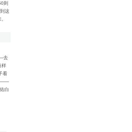
0则
戏到这
来。
—去
液样
子看
——
救佑白