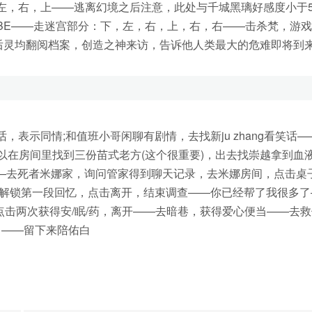
，右，上——逃离幻境之后注意，此处与千城黑璃好感度小于5
BE——走迷宫部分：下，左，右，上，右，右——击杀梵，游
年后灵均翻阅档案，创造之神来访，告诉他人类最大的危难即将到
示同情;和值班小哥闲聊有剧情，去找新ju zhang看笑话—
话可以在房间里找到三份苗式老方(这个很重要)，出去找崇越拿到血
——去死者米娜家，询问管家得到聊天记录，去米娜房间，点击桌
片解锁第一段回忆，点击离开，结束调查——你已经帮了我很多了
花瓶点击两次获得安/眠/药，离开——去暗巷，获得爱心便当——去
白——留下来陪佑白