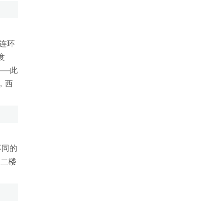
连环
度
——此
，西
不同的
司二楼