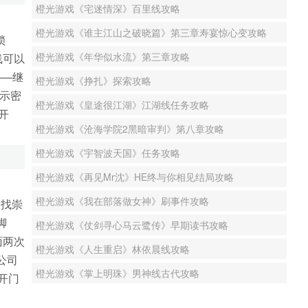
橙光游戏《宅迷情深》百里线攻略
橙光游戏《谁主江山之破晓篇》第三章寿宴惊心变攻略
锁
橙光游戏《年华似水流》第三章攻略
线可以
——继
橙光游戏《挣扎》探索攻略
示密
橙光游戏《皇途很江湖》江湖线任务攻略
开
橙光游戏《沧海学院2黑暗审判》第八章攻略
橙光游戏《宇智波天国》任务攻略
橙光游戏《再见Mr沈》HE终与你相见结局攻略
橙光游戏《我在部落做女神》刷事件攻略
楼找崇
脚
橙光游戏《仗剑寻心马云鹭传》早期读书攻略
面两次
橙光游戏《人生重启》林依晨线攻略
公司
橙光游戏《掌上明珠》男神线古代攻略
开门