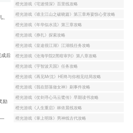
橙光游戏《宅迷情深》百里线攻略
橙光游戏《谁主江山之破晓篇》第三章寿宴惊心变攻略
儿。
橙光游戏《年华似水流》第三章攻略
橙光游戏《挣扎》探索攻略
橙光游戏《皇途很江湖》江湖线任务攻略
完成后
橙光游戏《沧海学院2黑暗审判》第八章攻略
橙光游戏《宇智波天国》任务攻略
橙光游戏《再见Mr沈》HE终与你相见结局攻略
橙光游戏《我在部落做女神》刷事件攻略
橙光游戏《仗剑寻心马云鹭传》早期读书攻略
奖励
橙光游戏《人生重启》林依晨线攻略
橙光游戏《掌上明珠》男神线古代攻略
一