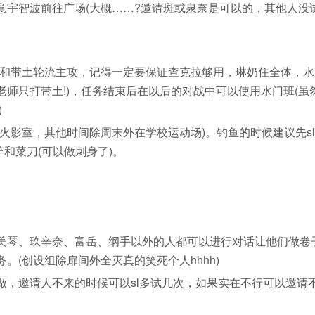
宇智波前往广场(大概……?邀请斑或泉奈是可以的，其他人没
和带土轮流主攻，记得一定要保证查克拉够用，琳奶住全体，水
师只打带土!)，任务结束后在以后的对战中可以使用水门班(虽
)
影室，其他时间除周末外在学校运动场)。钓鱼的时候建议先s
竿和菜刀(可以做刺身了)。
琴、玖辛奈、富岳、纲手以外的人都可以进行对话让他们做卷
(创设组除扉间外全灭真的笑死个人hhhh)
邀请人不来的时候可以sl多试几次，如果实在不行可以邀请