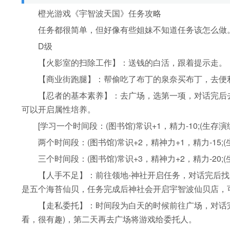
橙光游戏《宇智波天国》任务攻略
任务都很简单，但好像有些姐妹不知道任务该怎么做。
D级
【火影室的扫除工作】：送钱的白活，跟着提示走。
【商业街跑腿】：帮偷吃了布丁的泉奈买布丁，去便利
【忍者的基本素养】：去广场，选第一项，对话完后去学
可以开启属性培养。
[学习一个时间段：(图书馆)常识+1，精力-10;(生存演练
两个时间段：(图书馆)常识+2，精神力+1，精力-15;(
三个时间段：(图书馆)常识+3，精神力+2，精力-20;(生
【人手不足】：前往领地-神社开启任务，对话完后找一
是五个海苔仙贝，任务完成后神社会开启宇智波仙贝店，可
【走私委托】：时间段为白天的时候前往广场，对话完
看，很有趣)，第二天再去广场将游戏给委托人。