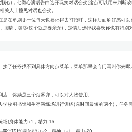
(七颗心)，七颗心满后告白选开玩笑对话会变(这点可以用来判断
被相关人士撞见对话也会变。
是在单刷哪一位每天也要记得去打招呼，这样后面刷好感可以
，眼睛，嘴唇(这个就是要亲亲)，定情后选择我喜欢你也有特别
接了任务找不到具体方向点菜单，菜单那里会专门写叫你去哪
店，奖励是三个烟雾弹，可以对人物使用。
校图书馆和生存演练场进行训练(选时间最短的两个)，任务
场)身体能力+1，精力-15
生存演练场)身体能力+2，精神力+1，精力-20