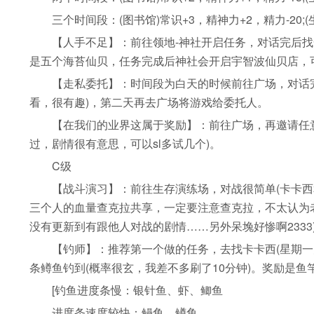
三个时间段：(图书馆)常识+3，精神力+2，精力-20;(生
【人手不足】：前往领地-神社开启任务，对话完后找一
是五个海苔仙贝，任务完成后神社会开启宇智波仙贝店，可
【走私委托】：时间段为白天的时候前往广场，对话完
看，很有趣)，第二天再去广场将游戏给委托人。
【在我们的业界这属于奖励】：前往广场，再邀请任意
过，剧情很有意思，可以sl多试几个)。
C级
【战斗演习】：前往生存演练场，对战很简单(卡卡西
三个人的血量查克拉共享，一定要注意查克拉，不太认为老
没有更新到有跟他人对战的剧情……另外呆堍好惨啊2333
【钓师】：推荐第一个做的任务，去找卡卡西(星期一火
条鳟鱼钓到(概率很玄，我差不多刷了10分钟)。奖励是鱼
[钓鱼进度条慢：银针鱼、虾、鲫鱼
进度条速度较快：鳗鱼、鳟鱼