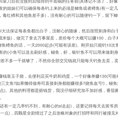
菜刀后在没接到后续得到平底锅的任务前(具体记不清了，好像
大发的姐妹们可以确保每条钓上来的必须是鲫鱼或者鳟鱼(有一定
，毒红鳟和其他鱼差不多)，没有耐心的可以随便钓一下，留下鲫
大法保证每条鱼都出白子，没耐心的随缘，然后按照刺身和白
成米饭)，做完了拿去万事屋卖，差价每个大概可以赚100，白子
鱼鳟鱼的话，一天2000起步(可能有误差)。刚开始只能钓10次
有的(小鱼可以送去刷好感，鳗鱼，虾，银针鱼不可以用来做刺身
差不多一千就够了，不然你全部交完钱就只能每天钓鱼去卖，
靠玉子烧，去便利店买牛奶和鸡蛋，一个好像单赚130(可能
文鱼!!如果懒得做寿司直接刺身都能赚很多!!烧鱼血亏!)，鳗
点)。其他的料理都是赔钱货，我没仔细研究加不加好感，番茄
看。
有一定几率钓不到，有耐心的sl走起)，还要记得每天去斑爷
加一点)，四颗星全剧情过了之后攻略对象的打招呼和同行被撞见