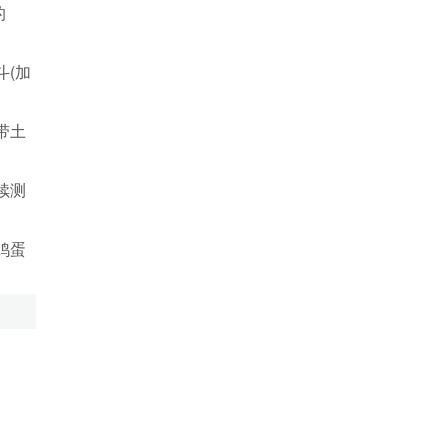
的
(加
带土
续测
鸡蛋