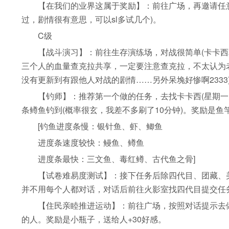
【在我们的业界这属于奖励】：前往广场，再邀请任意
过，剧情很有意思，可以sl多试几个)。
C级
【战斗演习】：前往生存演练场，对战很简单(卡卡西
三个人的血量查克拉共享，一定要注意查克拉，不太认为老
没有更新到有跟他人对战的剧情……另外呆堍好惨啊2333
【钓师】：推荐第一个做的任务，去找卡卡西(星期一火
条鳟鱼钓到(概率很玄，我差不多刷了10分钟)。奖励是鱼
[钓鱼进度条慢：银针鱼、虾、鲫鱼
进度条速度较快：鳗鱼、鳟鱼
进度条最快：三文鱼、毒红鳟、古代鱼之骨]
【试卷难易度测试】：接下任务后除四代目、团藏、美
并不用每个人都对话，对话后前往火影室找四代目提交任务。
【住民亲睦推进运动】：前往广场，按照对话提示去做，
的人。奖励是小瓶子，送给人+30好感。