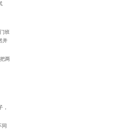
试
门班
然并
l把两
子，
不同