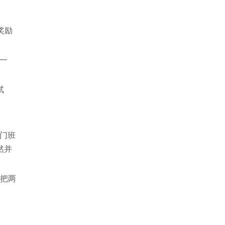
奖励
一
试
门班
然并
l把两