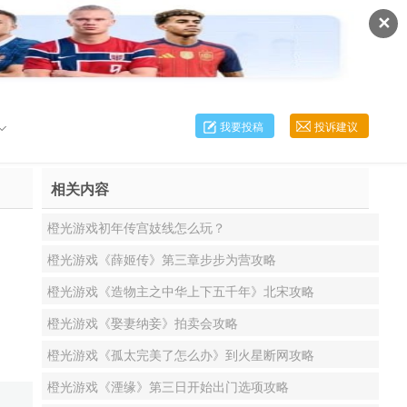
✕
我要投稿
投诉建议
相关内容
橙光游戏初年传宫妓线怎么玩？
橙光游戏《薛姬传》第三章步步为营攻略
橙光游戏《造物主之中华上下五千年》北宋攻略
橙光游戏《娶妻纳妾》拍卖会攻略
橙光游戏《孤太完美了怎么办》到火星断网攻略
橙光游戏《湮缘》第三日开始出门选项攻略