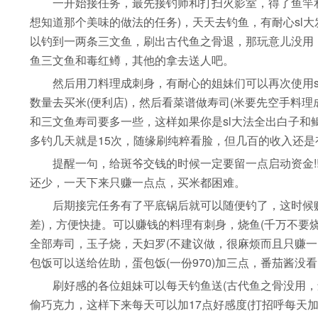
一开始接任务，最先接钓师和打扫火影室，得了鱼竿和
想知道那个美味的做法的任务)，天天去钓鱼，有耐心sl
以钓到一两条三文鱼，刷出古代鱼之骨退，那玩意儿没用
鱼三文鱼和毒红鳟，其他的拿去送人吧。
然后用刀料理成刺身，有耐心的姐妹们可以再次使用sl
数量去买米(便利店)，然后看菜谱做寿司(米要先空手料理
和三文鱼寿司要多一些，这样如果你是sl大法全出白子和鲫
多钓几天就是15次，随缘刷纯粹看脸，但几百的收入还是
提醒一句，给斑爷交钱的时候一定要留一点启动资金!!
还少，一天下来只赚一点点，买米都困难。
后期接完任务有了平底锅后就可以随便钓了，这时候赚钱
差)，方便快捷。可以赚钱的料理有刺身，烧鱼(千万不要烧三
全部寿司，玉子烧，天妇罗(不建议做，很麻烦而且只赚一
包饭可以送给佐助，蛋包饭(一份970)加三点，番茄酱没
刷好感的各位姐妹可以每天钓鱼送(古代鱼之骨没用，还
偷巧克力，这样下来每天可以加17点好感度(打招呼每天