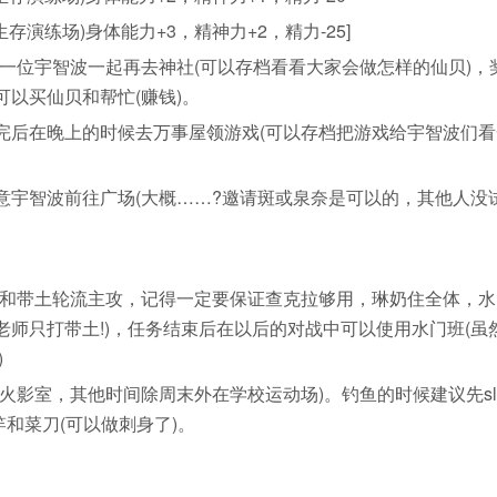
存演练场)身体能力+3，精神力+2，精力-25]
位宇智波一起再去神社(可以存档看看大家会做怎样的仙贝)，
以买仙贝和帮忙(赚钱)。
后在晚上的时候去万事屋领游戏(可以存档把游戏给宇智波们看
宇智波前往广场(大概……?邀请斑或泉奈是可以的，其他人没
和带土轮流主攻，记得一定要保证查克拉够用，琳奶住全体，水
师只打带土!)，任务结束后在以后的对战中可以使用水门班(虽
)
影室，其他时间除周末外在学校运动场)。钓鱼的时候建议先s
竿和菜刀(可以做刺身了)。